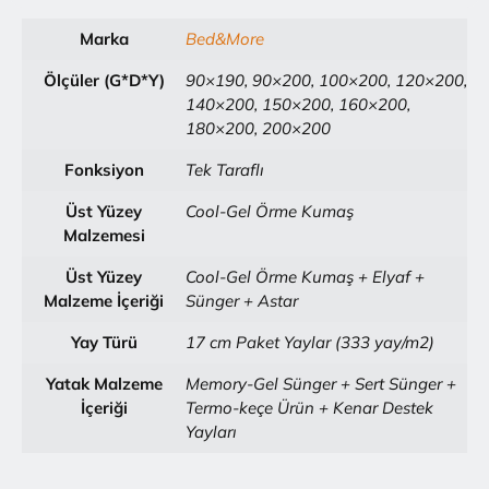
Marka
Bed&More
Ölçüler (G*D*Y)
90×190, 90×200, 100×200, 120×200,
140×200, 150×200, 160×200,
180×200, 200×200
Fonksiyon
Tek Taraflı
Üst Yüzey
Cool-Gel Örme Kumaş
Malzemesi
Üst Yüzey
Cool-Gel Örme Kumaş + Elyaf +
Malzeme İçeriği
Sünger + Astar
Yay Türü
17 cm Paket Yaylar (333 yay/m2)
Yatak Malzeme
Memory-Gel Sünger + Sert Sünger +
İçeriği
Termo-keçe Ürün + Kenar Destek
Yayları