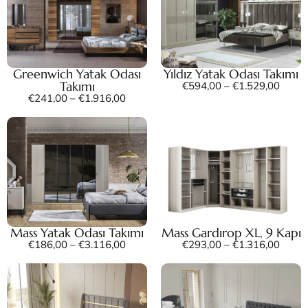
Greenwich Yatak Odası
Yıldız Yatak Odası Takımı
Takımı
€
594,00
–
€
1.529,00
€
241,00
–
€
1.916,00
Mass Yatak Odası Takımı
Mass Gardırop XL, 9 Kapı
€
186,00
–
€
3.116,00
€
293,00
–
€
1.316,00