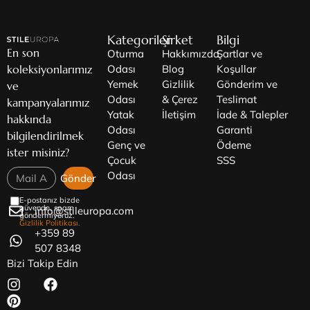
Kategoriler
Şirket
Bilgi
En son
Oturma
Hakkımızda
Şartlar ve
koleksiyonlarımız
Odası
Blog
Koşullar
Yemek
Gizlilik
Gönderim ve
ve
Odası
& Çerez
Teslimat
kampanyalarımız
Yatak
İletişim
İade & Talepler
hakkında
Odası
Garanti
bilgilendirilmek
Genç ve
Ödeme
ister misiniz?
Çocuk
SSS
Odası
Gönder
E-postanız bizde
güvende, spam
info@stileuropa.com
göndermiyoruz.
Gizlilik Politikası.
+359 89
507 8348
Bizi Takip Edin