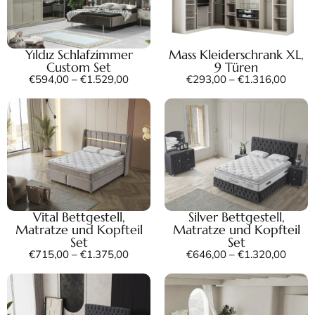
Yıldız Schlafzimmer
Mass Kleiderschrank XL,
Custom Set
9 Türen
€
594,00
–
€
1.529,00
€
293,00
–
€
1.316,00
Vital Bettgestell,
Silver Bettgestell,
Matratze und Kopfteil
Matratze und Kopfteil
Set
Set
€
715,00
–
€
1.375,00
€
646,00
–
€
1.320,00