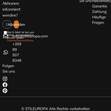
Sie uns
Reklamati
Aktionen
Garantie
informiert
Zahlung
werden?
Häufige
Fragen
Absenden
Ihre E-Mail ist bei uns
sicher, wir versenden
info@stileuropa.com
keinen Spam.
Datenschutzrichtlinie
.
+359
89
507
8348
Folgen
Sie uns
© STILEUROPA Alle Rechte vorbehalten