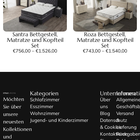
Santra Bettgestell,
Roza Bettgestell,
Matratze und Kopfteil
Matratze und Kopfteil
Set
Set
€
756,00
–
€
1.526,00
€
743,00
–
€
1.540,00
Kategorien
Unternehmen
Informat
Möchten
Schlafzimmer
Über
Allgemein
Sie über
Esszimmer
uns
Geschäfts
Wohnzimmer
Blog
Versand
unsere
Jugend- und Kinderzimmer
Datenschutz
&
neuesten
& Cookies
Lieferung
Kollektionen
Kontaktieren
Rückgaben
und