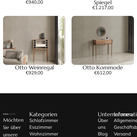
Spiegel
€
940,00
€
1.217,00
Otto Weinregal
Otto Kommode
€
929,00
€
612,00
Kategorien
Unternehmen
Informat
Möchten
Schlafzimmer
Über
Allgemein
Sie über
Esszimmer
uns
Geschäfts
Wohnzimmer
Blog
Versand
unsere