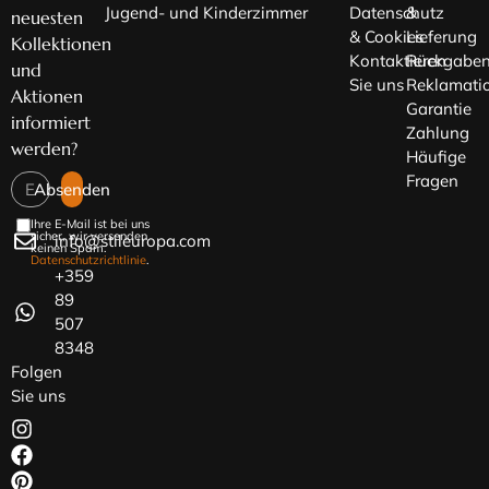
Jugend- und Kinderzimmer
Datenschutz
&
neuesten
& Cookies
Lieferung
Kollektionen
Kontaktieren
Rückgaben
und
Sie uns
Reklamati
Aktionen
Garantie
informiert
Zahlung
werden?
Häufige
Fragen
Absenden
Ihre E-Mail ist bei uns
sicher, wir versenden
info@stileuropa.com
keinen Spam.
Datenschutzrichtlinie
.
+359
89
507
8348
Folgen
Sie uns