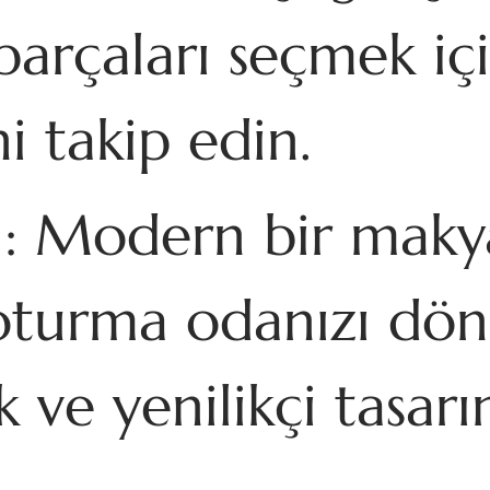
 parçaları seçmek 
i takip edin.
: Modern bir makyaj
 oturma odanızı dö
k ve yenilikçi tasar