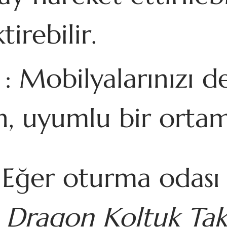
irebilir.
: Mobilyalarınızı 
n, uyumlu bir ortam
 Eğer oturma odası a
ş
Dragon Koltuk Tak