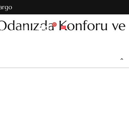
kargo
 Odanızda Konforu ve
0
SI
İLETIŞIM