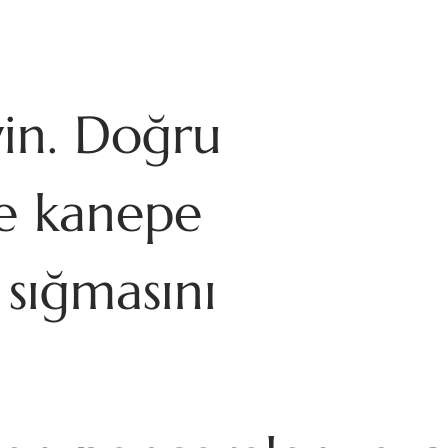
yin. Doğru
ve kanepe
 sığmasını