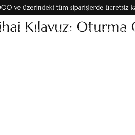
00 ve üzerindeki tüm siparişlerde ücretsiz 
ihai Kılavuz: Oturma
SI
YEMEK ODASI
YATAK ODASI
GENÇ VE ÇOCUK ODA