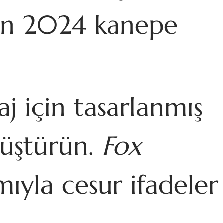
için 2024 kanepe
 için tasarlanmış
nüştürün.
Fox
ımıyla cesur ifadeler