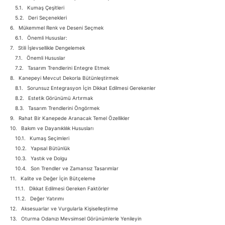
Kumaş Çeşitleri
Deri Seçenekleri
Mükemmel Renk ve Deseni Seçmek
Önemli Hususlar:
Stili İşlevsellikle Dengelemek
Önemli Hususlar
Tasarım Trendlerini Entegre Etmek
Kanepeyi Mevcut Dekorla Bütünleştirmek
Sorunsuz Entegrasyon İçin Dikkat Edilmesi Gerekenler
Estetik Görünümü Artırmak
Tasarım Trendlerini Öngörmek
Rahat Bir Kanepede Aranacak Temel Özellikler
Bakım ve Dayanıklılık Hususları
Kumaş Seçimleri
Yapısal Bütünlük
Yastık ve Dolgu
Son Trendler ve Zamansız Tasarımlar
Kalite ve Değer İçin Bütçeleme
Dikkat Edilmesi Gereken Faktörler
Değer Yatırımı
Aksesuarlar ve Vurgularla Kişiselleştirme
Oturma Odanızı Mevsimsel Görünümlerle Yenileyin