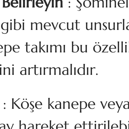
Belirleyin
: Şöminel
i gibi mevcut unsur
pe takımı bu özell
ni artırmalıdır.
: Köşe kanepe vey
y hareket ettirilebi