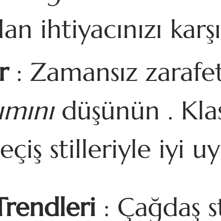
n ihtiyacınızı karşıl
r
: Zamansız zarafet
ımını
düşünün . Klasi
çiş stilleriyle iyi u
Trendleri
: Çağdaş sti