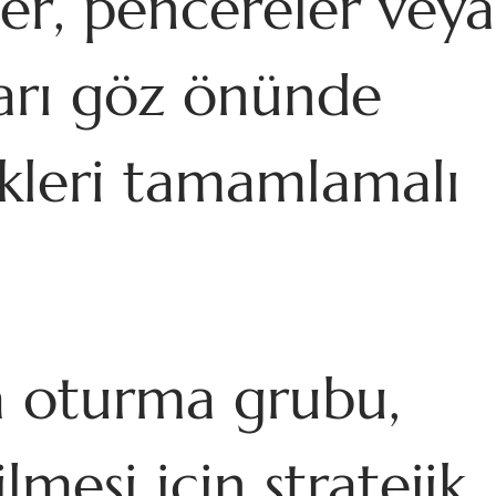
er, pencereler veya
ları göz önünde
ikleri tamamlamalı
a oturma grubu,
lmesi için stratejik