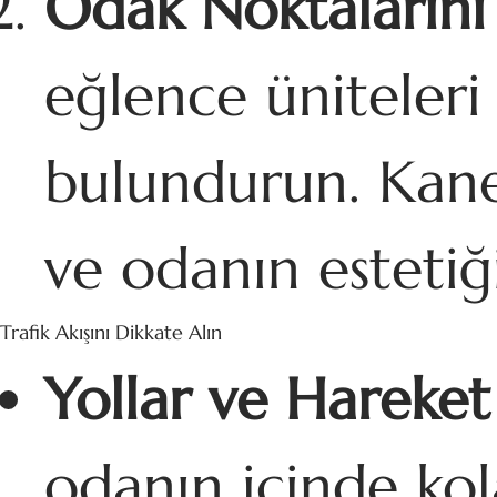
Odak Noktalarını 
eğlence üniteler
bulundurun. Kane
ve odanın estetiği
Trafik Akışını Dikkate Alın
Yollar ve Hareket
odanın içinde kola