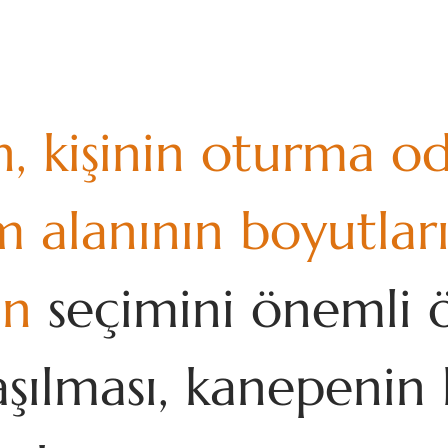
n, kişinin oturma o
m alanının boyutları
ın
seçimini önemli ö
aşılması, kanepenin 