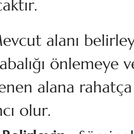
aktır.
evcut alanı belirle
alabalığı önlemeye 
enen alana rahatça
cı olur.