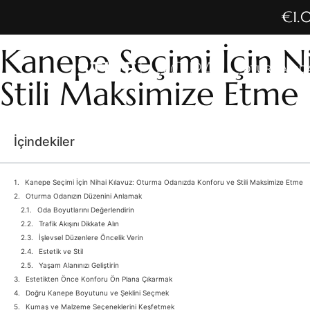
€1.0
Kanepe Seçimi İçin N
OTURMA ODA
Stili Maksimize Etme
İçindekiler
Kanepe Seçimi İçin Nihai Kılavuz: Oturma Odanızda Konforu ve Stili Maksimize Etme
Oturma Odanızın Düzenini Anlamak
Oda Boyutlarını Değerlendirin
Trafik Akışını Dikkate Alın
İşlevsel Düzenlere Öncelik Verin
Estetik ve Stil
Yaşam Alanınızı Geliştirin
Estetikten Önce Konforu Ön Plana Çıkarmak
Doğru Kanepe Boyutunu ve Şeklini Seçmek
Kumaş ve Malzeme Seçeneklerini Keşfetmek