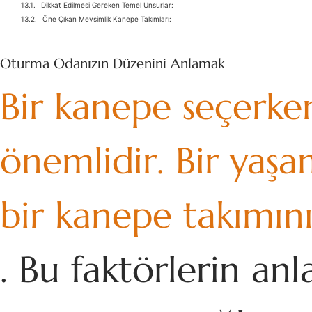
Dikkat Edilmesi Gereken Temel Unsurlar:
Öne Çıkan Mevsimlik Kanepe Takımları:
Oturma Odanızın Düzenini Anlamak
Bir kanepe seçerke
önemlidir. Bir yaşa
bir kanepe takımın
. Bu faktörlerin anl